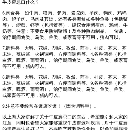
牛皮癣忌口什么？
6.肉食类：如牛肉、狼肉、驴肉、骆驼肉、羊肉、狗肉、鸡鸭
肉、鸽子肉、鸟肉及其汤，还有各类海鲜如各种鱼类（包括鳖
等）、螃蟹、虾等（包括鳖等）、建议食用猪瘦肉、鸡蛋、牛
奶等。注意：不要食用熟制猪蹄！及各种熟肉制品。一句话，
治疗期间禽类、鸟类、兽类、或家畜等不可用，猪肉可以。
7.调料类：大料、花椒、胡椒、孜然、茴香、桂皮、芥末、芥
末油、辣椒酱、火锅调料、方便面调料等。4.各种酒类（包括
白酒、啤酒、葡萄酒）。治疗期间禽类、鸟类、兽类、或家畜
等不可用，猪肉可以。
8.调料类：大料、花椒、胡椒、孜然、茴香、桂皮、芥末、芥
末油、辣椒酱、火锅调料、方便面调料等。9.各种酒类（包括
白酒、啤酒、葡萄酒）。治疗期间禽类、鸟类、鱼类、兽类、
或家畜等不可用，猪肉可以。
9.注意不要经常在饭店吃饭！（因为调料重）。
以上向大家讲解了关于牛皮癣忌口的东西，希望能引起大家的
注意，同时也希望大家能够重视牛皮癣这种疾病，对于牛皮癣
的患者要注意好忌口，不要吃辛辣刺激性食物，以免加重病情