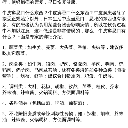
疗，使银屑病的康复，早日恢复健康。
牛皮癣忌口什么东西？牛皮癣忌口什么东西？牛皮癣患者除了
接受正规治疗以外，日常生活中应当忌口，忌吃的东西也有很
多。有的患者认为食用某些食物会影响病情，所以在饮食过程
中不加以注意，这种做法是非常错误的，那么，牛皮癣忌口有
什么？下面是专家的详细介绍。
1、蔬菜类：如生姜、芫荽、大头菜、香椿、尖椒等，建议多
吃其它蔬菜。
2、肉食类：如牛肉、狼肉、驴肉、骆驼肉、羊肉、狗肉、鸡
鸭肉、鸽子肉、鸟肉及其汤，还有各类海鲜如各种鱼类（包括
鳖等）、螃蟹、虾等；建议食用猪瘦肉、鸡蛋、牛奶等。
3、调料类：大料、花椒、胡椒、孜然、茴香、桂皮、芥末、
芥末油、辣椒酱、火锅调料、方便面调料等
4、各种酒类（包括白酒、啤酒、葡萄酒）。
5、不吃陈旧变质或辛辣刺激性食物，如：辣椒、胡椒、芥末
油、辣椒酱、火锅调料、方便面调料等。